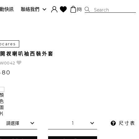
動快訊
聯絡我們
(0)
ocares
性開衩喇叭袖西裝外套
3W0042
480
尺寸表